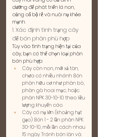
dưỡng để phát triển lá non, 
củng cố bộ rễ và nuôi nụ khỏe 
mạnh.
1. Xác định tình trạng cây 
để bón phân phù hợp
Tùy vào tình trạng hiện tại của 
cây, bạn có thể chọn loại phân 
bón phù hợp:
Cây còn non, mới xả tàn, 
chưa có nhiều nhánh: Bón 
phân hữu cơ như phân bò, 
phân gà hoai mục, hoặc 
phân NPK 30-10-10 theo liều 
lượng khuyến cáo.
Cây có nụ lớn (khoảng hạt 
gạo): Bón 1 - 2 lần phân NPK 
30-10-10, mỗi lần cách nhau 
15 ngày. Tránh bón lân và 