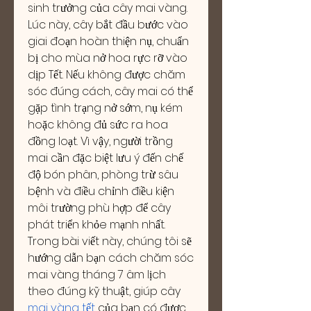
sinh trưởng của cây mai vàng. 
Lúc này, cây bắt đầu bước vào 
giai đoạn hoàn thiện nụ, chuẩn 
bị cho mùa nở hoa rực rỡ vào 
dịp Tết. Nếu không được chăm 
sóc đúng cách, cây mai có thể 
gặp tình trạng nở sớm, nụ kém 
hoặc không đủ sức ra hoa 
đồng loạt. Vì vậy, người trồng 
mai cần đặc biệt lưu ý đến chế 
độ bón phân, phòng trừ sâu 
bệnh và điều chỉnh điều kiện 
môi trường phù hợp để cây 
phát triển khỏe mạnh nhất.
Trong bài viết này, chúng tôi sẽ 
hướng dẫn bạn cách chăm sóc 
mai vàng tháng 7 âm lịch 
theo đúng kỹ thuật, giúp cây 
mai vàng tết
 của bạn có được 