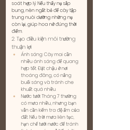
soát hợp lý. Nếu thấy nụ sắp 
bung, nên ngắt bỏ để cây tập 
trung nuôi dưỡng những nụ 
còn lại, giúp hoa nở đúng thời 
điểm.
2. Tạo điều kiện môi trường 
thuận lợi
Ánh sáng: Cây mai cần 
nhiều ánh sáng để quang 
hợp tốt. Đặt chậu ở nơi 
thoáng đãng, có nắng 
buổi sáng và tránh che 
khuất quá nhiều.
Nước tưới: Tháng 7 thường 
có mưa nhiều, nhưng bạn 
vẫn cần kiểm tra độ ẩm của 
đất. Nếu trời mưa liên tục, 
hạn chế tưới nước để tránh 