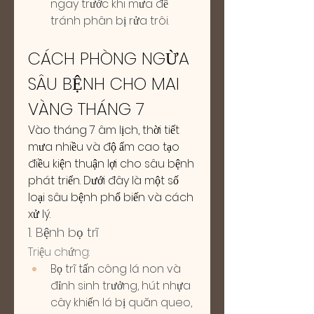
ngay trước khi mưa để 
tránh phân bị rửa trôi.
CÁCH PHÒNG NGỪA 
SÂU BỆNH CHO MAI 
VÀNG THÁNG 7
Vào tháng 7 âm lịch, thời tiết 
mưa nhiều và độ ẩm cao tạo 
điều kiện thuận lợi cho sâu bệnh 
phát triển. Dưới đây là một số 
loại sâu bệnh phổ biến và cách 
xử lý.
1. Bệnh bọ trĩ
Triệu chứng:
Bọ trĩ tấn công lá non và 
đỉnh sinh trưởng, hút nhựa 
cây khiến lá bị quăn queo, 