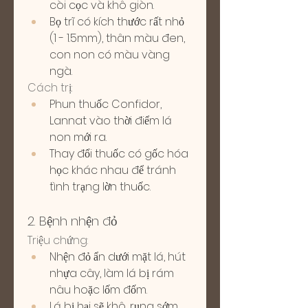
còi cọc và khô giòn.
Bọ trĩ có kích thước rất nhỏ 
(1 - 1.5mm), thân màu đen, 
con non có màu vàng 
ngà.
Cách trị:
Phun thuốc Confidor, 
Lannat vào thời điểm lá 
non mới ra.
Thay đổi thuốc có gốc hóa 
học khác nhau để tránh 
tình trạng lờn thuốc.
2. Bệnh nhện đỏ
Triệu chứng:
Nhện đỏ ẩn dưới mặt lá, hút 
nhựa cây, làm lá bị rám 
nâu hoặc lốm đốm.
Lá bị hại sẽ khô, rụng sớm, 