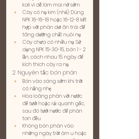
kali vì dễ làm mai nở sớm.
Cây có nụ kim (nhỏ): Dùng 
NPK 16-16-18 hoặc 16-12-8 kết 
hợp với phân dơi ăn trái để 
tăng dưỡng chất nuôi nụ.
Cây chưa có nhiều nụ: Sử 
dụng NPK 15-30-15, bón 1 - 2 
lần, cách nhau 15 ngày để 
kích thích cây ra nụ.
2. Nguyên tắc bón phân
Bón vào sáng sớm khi trời 
có nắng nhẹ.
Hòa loãng phân với nước 
để tưới hoặc rải quanh gốc, 
sau đó tưới nước để phân 
tan đều.
Không bón phân vào 
những ngày trời âm u hoặc 