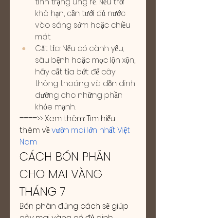
tình trạng úng rễ. Nếu trời 
khô hạn, cần tưới đủ nước 
vào sáng sớm hoặc chiều 
mát.
Cắt tỉa: Nếu có cành yếu, 
sâu bệnh hoặc mọc lộn xộn, 
hãy cắt tỉa bớt để cây 
thông thoáng và dồn dinh 
dưỡng cho những phần 
khỏe mạnh.
====>> Xem thêm: Tìm hiểu 
thêm về 
vườn mai lớn nhất Việt 
Nam
CÁCH BÓN PHÂN 
CHO MAI VÀNG 
THÁNG 7
Bón phân đúng cách sẽ giúp 
cây mai vàng có đủ dinh 