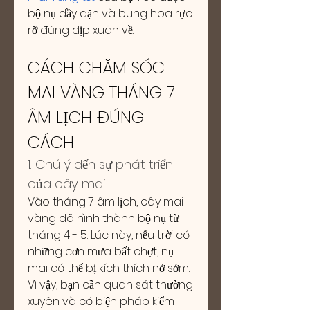
bộ nụ đầy đặn và bung hoa rực 
rỡ đúng dịp xuân về.
CÁCH CHĂM SÓC 
MAI VÀNG THÁNG 7 
ÂM LỊCH ĐÚNG 
CÁCH
1. Chú ý đến sự phát triển 
của cây mai
Vào tháng 7 âm lịch, cây mai 
vàng đã hình thành bộ nụ từ 
tháng 4 - 5. Lúc này, nếu trời có 
những cơn mưa bất chợt, nụ 
mai có thể bị kích thích nở sớm. 
Vì vậy, bạn cần quan sát thường 
xuyên và có biện pháp kiểm 