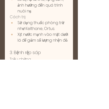
ảnh hưởng đến quá trình 
nuôi nụ.
Cách trị:
Sử dụng thuốc phòng trừ 
như Kelthane, Ortus.
Xịt nước mạnh vào mặt dưới 
lá để giảm số lượng nhện đỏ.
3. Bệnh rệp sáp
Triệu chứng:
Rệp sáp thường bám vào 
nách lá hoặc vết nứt trên 
cành để hút nhựa.
Chúng phát triển mạnh 
trong điều kiện độ ẩm cao, 
ít nắng.
Cách trị:
Phun thuốc Suprathion, 