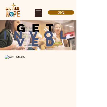
GIVE
GET
INVOL
VED