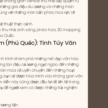
t không gian Venice thu nhỏ đầy quyến rũ. 
những giai điệu du dương và những màn 
 cùng với những màn bắn pháo hoa rực rỡ.
ệ thuật thực cảnh.
ce thu nhỏ, ánh sáng, pháo hoa, 3D mapping.
hú Quốc.
m (Phú Quốc): Tinh Túy Văn 
ành trình khám phá những nét đẹp văn hóa 
ững làn điệu cải lương ngọt ngào đến những 
 màn múa cổ uyển chuyển đến những hoạt 
hống, bạn sẽ được hòa mình vào không gian văn 
diễn này cũng được đầu tư rất lớn từ trang 
ụ để người xem có được những trải nghiệm 
ương tiện.