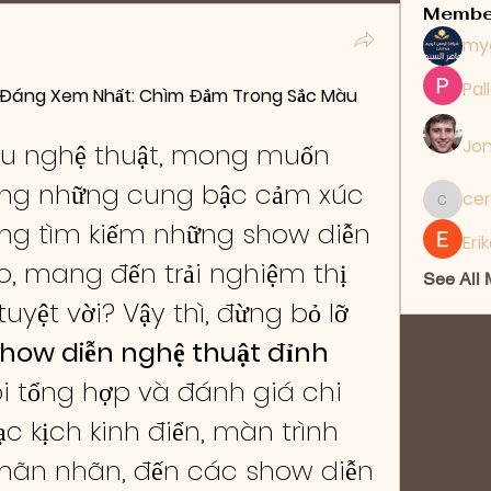
Membe
my
Pal
t Đáng Xem Nhất: Chìm Đắm Trong Sắc Màu 
Jon
êu nghệ thuật, mong muốn 
ng những cung bậc cảm xúc 
cer
ceridwe
ng tìm kiếm những show diễn 
Eri
, mang đến trải nghiệm thị 
See All
uyệt vời? Vậy thì, đừng bỏ lỡ 
show diễn nghệ thuật đỉnh 
i tổng hợp và đánh giá chi 
ạc kịch kinh điển, màn trình 
mãn nhãn, đến các show diễn 