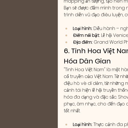
mapping ấn tượng, tạo nên mộ
Bạn sẽ được đắm mình trong 
trình diễn vũ đạo điêu luyện,
Loại hình:
 Diễu hành – ngh
Điểm nổi bật:
 Lễ hội Veni
Địa điểm:
 Grand World P
6. Tinh Hoa Việt Na
Hóa Dân Gian
"Tinh Hoa Việt Nam" là một h
cổ truyền của Việt Nam. Từ nh
điệu hò vè dí dỏm, từ những
cảnh tái hiện lễ hội truyền t
hóa đa dạng và đặc sắc. Show 
phục, âm nhạc, cho đến đạo c
tốt nhất.
Loại hình:
 Thực cảnh đa ph