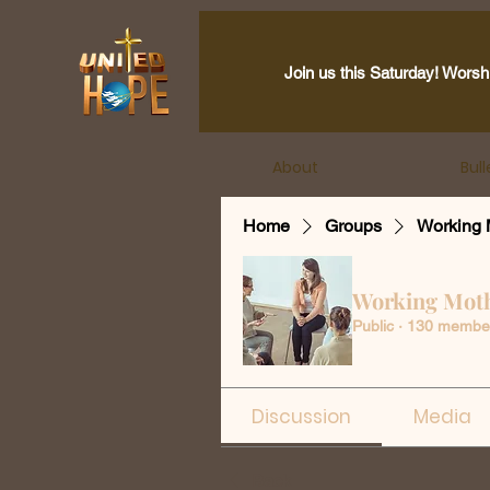
Join us this Saturday! Worsh
About
Bull
Home
Groups
Working 
Working Mot
Public
·
130 membe
Discussion
Media
Back