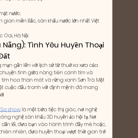
mặt nước.
gian miền Bắc, sân khấu nước lớn nhất Việt 
 Oai, Hà Nội.
 Nẵng): Tình Yêu Huyền Thoại 
Đất
mạn gắn liền với lịch sử từ thuở xa xưa của 
 chuyện tình giữa nàng tiên cánh tím và 
 tím hoa thàn mát và rừng xanh Sơn Trà. Một 
ột cuộc đấu tranh với định mệnh đã mang 
i.
 Sa show
 là một bữa tiệc thị giác, nơi nghệ 
công nghệ sân khấu 3D huyền ảo hội tụ. Nơi 
 dẫn lối, đưa bạn vào hành trình đầy mê hoặc, 
iên nhiên, đưa huyền thoại vượt thời gian trở 