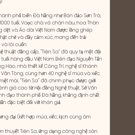
y.
thành phố biển Đà Nẵng như Bán đảo Sơn Trà, 
n 1000 tuổi, Voọc chà vá chân nâu, hoa Thàn 
g dệt và Áo dài Việt Nam được lồng ghép 
ặt chẽ và đầy cảm xúc, mang đến trải 
và lôi cuốn.
thuật đẳng cấp, "Tiên Sa" đã quy tụ một đội 
 tuổi hàng đầu Việt Nam: Biên đạo Nguyễn Tấn 
ng Hào, nhà thiết kế Công Trí, nghệ sĩ Khánh 
Văn Tòng, cùng hơn 40 nghệ sĩ múa và xiếc. 
iệt mài, "Tiên Sa" đã chinh phục được giới 
h giá cao từ Hội đồng Nghệ thuật, Sở Văn 
ãnh đạo thành phố Đà Nẵng, khẳng định chất 
n đặc biệt đối với khán giả.
ơng đại (kết hợp múa, xiếc, kịch cùng âm 
yền thuyết Tiên Sa, ứng dụng công nghệ sân 