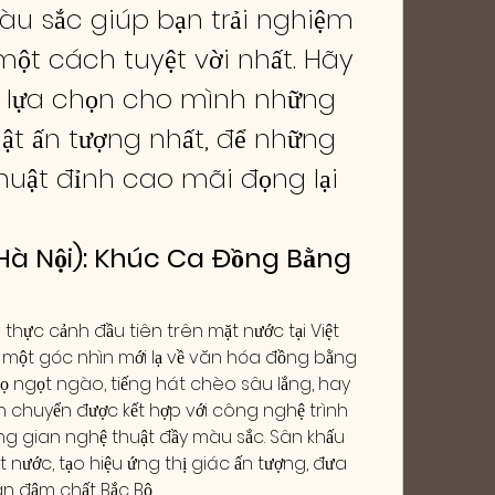
àu sắc giúp bạn trải nghiệm 
ột cách tuyệt vời nhất. Hãy 
lựa chọn cho mình những 
t ấn tượng nhất, để những 
uật đỉnh cao mãi đọng lại 
(Hà Nội): Khúc Ca Đồng Bằng 
 thực cảnh đầu tiên trên mặt nước tại Việt 
một góc nhìn mới lạ về văn hóa đồng bằng 
ọ ngọt ngào, tiếng hát chèo sâu lắng, hay 
chuyển được kết hợp với công nghệ trình 
ông gian nghệ thuật đầy màu sắc. Sân khấu 
 nước, tạo hiệu ứng thị giác ấn tượng, đưa 
n đậm chất Bắc Bộ.