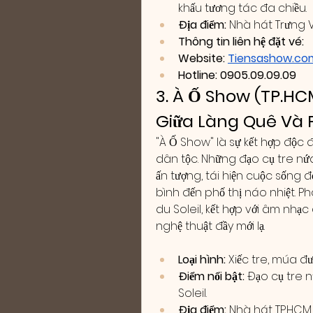
khấu tương tác đa chiều.
Địa điểm:
 Nhà hát Trưng 
Thông tin liên hệ đặt vé: 
Website: 
Tiensashow.co
Hotline: 0905.09.09.09
3. À Ố Show (TP.HCM
Giữa Làng Quê Và 
"À Ố Show" là sự kết hợp độc 
dân tộc. Những đạo cụ tre nứ
ấn tượng, tái hiện cuộc sống 
bình đến phố thị náo nhiệt. 
du Soleil, kết hợp với âm nhạc
nghệ thuật đầy mới lạ.
Loại hình:
 Xiếc tre, múa đư
Điểm nổi bật:
 Đạo cụ tre 
Soleil.
Địa điểm:
 Nhà hát TP.HCM,