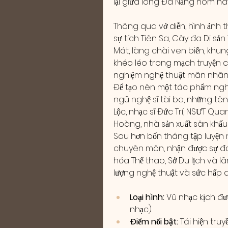
lại giữa lòng Đà Nẵng hôm na
Thông qua vở diễn, hình ảnh 
sự tích Tiên Sa, Cây đa Di sả
Mát, làng chài ven biển, khun
khéo léo trong mạch truyện ch
nghiệm nghệ thuật mãn nhãn 
Để tạo nên một tác phẩm nghệ 
ngũ nghệ sĩ tài ba, những tên
Lộc, nhạc sĩ Đức Trí, NSƯT Qua
Hoàng, nhà sản xuất sân khấu 
Sau hơn bốn tháng tập luyện m
chuyên môn, nhận được sự đán
hóa Thể thao, Sở Du lịch và l
lượng nghệ thuật và sức hấp dẫ
Loại hình:
 Vũ nhạc kịch đư
nhạc).
Điểm nổi bật:
 Tái hiện tru