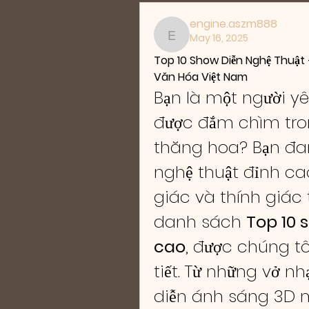
engine.aszm888
May 16, 2025
engine.aszm888
Top 10 Show Diễn Nghệ Thuậ
Văn Hóa Việt Nam
Bạn là một người y
được đắm chìm tro
thăng hoa? Bạn đa
nghệ thuật đỉnh cao
giác và thính giác t
danh sách 
Top 10 
cao
, được chúng tô
tiết. Từ những vở nh
diễn ánh sáng 3D 