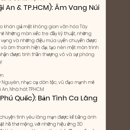
ội An & TP.HCM): Âm Vang Núi 
 khán giả một không gian văn hóa Tây 
 Những màn xiếc tre đầy kỹ thuật, những 
vọng và những điệu múa uyển chuyển được 
 và âm thanh hiện đại, tạo nên một màn trình 
nhận được tinh thần thượng võ và sự phóng 
.
n.
 Nguyên, nhạc cụ dân tộc, vũ đạo mạnh mẽ.
 An, Nhà hát TP.HCM.
(Phú Quốc): Bản Tình Ca Lãng 
chuyện tình yêu lãng mạn được kể bằng ánh 
t hồ thơ mộng, với những hiệu ứng 3D 