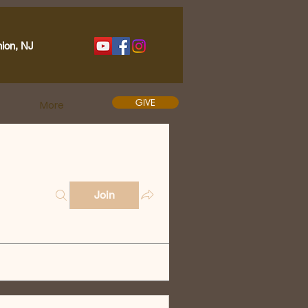
nion, NJ
GIVE
More
Join