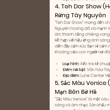
4. Teh Dar Show (H
Rừng Tây Nguyên
"Teh Dar Show" mang đến cho
Nguyên hoang dã và mạnh mẽ.
âm thanh cồng chiêng vang 
kết hợp với hiệu ứng ánh sáng
diễn đầy cảm xúc. Bạn sẽ cảm 
khoáng của con người nơi đây
Loại hình:
 Xiếc tre kể chuyệ
Điểm nổi bật:
 Văn hóa Tây
Địa điểm:
 Lune Center Hội
5. Sắc Màu Venice 
Mạn Bên Bờ Hồ
"Sắc Màu Venice" là một câu 
sáng và âm nhạc. Sân khấu mặ