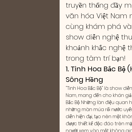
truyền thống đầy m
văn hóa Việt Nam m
cùng khám phá và 
show diễn nghệ thuậ
khoảnh khắc nghệ th
trong tâm trí bạn!
1. Tinh Hoa Bắc Bộ 
Sông Hồng
"Tinh Hoa Bắc Bộ" là show diễn
Nam, mang đến cho khán giả 
Bắc Bộ. Những làn điệu quan h
những màn múa rối nước uyển 
diễn hiện đại, tạo nên một kh
được thiết kế độc đáo trên mặt
người xem vào một không gia