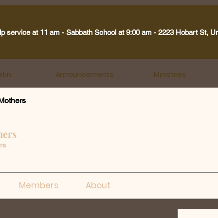
ip service at 11 am - Sabbath School at 9:00 am - 2223 Hobart St, U
etin
Announcements
Ministries
Mothers
hers
rs
Members
About