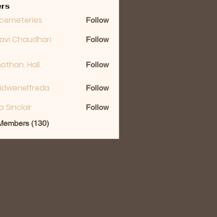
rs
cemeteries
Follow
lavi Chaudhari
Follow
athan. Hall.
Follow
idwenelfreda
Follow
nelfreda
ka Sinclair
Follow
 Members (130)