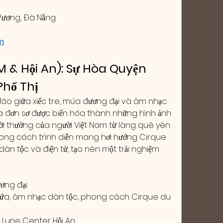
Vương, Đà Nẵng.
m
 & Hội An): Sự Hòa Quyện 
Phố Thị
đáo giữa xiếc tre, múa đương đại và âm nhạc 
a đơn sơ được biến hóa thành những hình ảnh 
đời thường của người Việt Nam từ làng quê yên 
Phong cách trình diễn mang hơi hướng Cirque 
 dân tộc và điện tử, tạo nên một trải nghiệm 
ơng đại.
nứa, âm nhạc dân tộc, phong cách Cirque du 
 Lune Center Hội An.