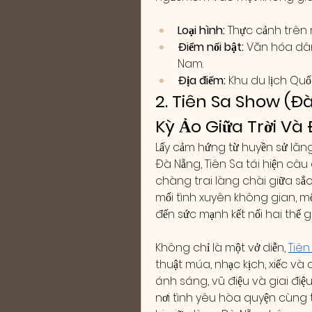
Loại hình:
 Thực cảnh trên 
Điểm nổi bật:
 Văn hóa dân 
Nam.
Địa điểm:
 Khu du lịch Quốc
2. Tiên Sa Show (Đà
Kỳ Ảo Giữa Trời Và 
Lấy cảm hứng từ huyền sử lãng 
Đà Nẵng, Tiên Sa tái hiện câu
chàng trai làng chài giữa sắc
mối tình xuyên không gian, m
đến sức mạnh kết nối hai thế giớ
Không chỉ là một vở diễn, 
Tiên
thuật múa, nhạc kịch, xiếc và 
ánh sáng, vũ điệu và giai điệu
nơi tình yêu hòa quyện cùng th