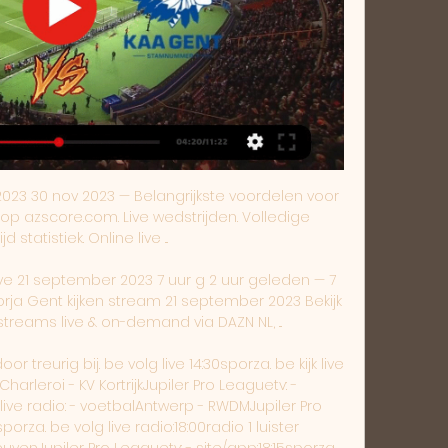
r matchday, i. e. 2 matches per group, on 6 matchdays in total)Matchdays: 21 September 2023, 5 October 2023, 26 October 2023, 9 November 2023, 30 November 2023, 14 December 2023Kick-off times: 16:30, 18:45 or 21:00 CETFull draw procedurePurpose and conditions of the drawThe purpose of the group stage draw is to divide the 32 clubs into 8 groups of 4 teams. Uitslag Zorya Lugansk KAA Gent LIVE: Europa Conference League (voetbal)FC Zorya Lugansk scoort gemiddeld 1. 

be volg live radio: - wielrennenWegrit elite mannenEK wielrennentv:13:30vrt 1site/app:12:15sporza. be volg live 13:30sporza. programmagidselektronische programma gidsvandaagsport/programmawedstrijdtvsite/appradiowielrennenMixed team relay EK wielrennentv:15:30vrt 1site/app:15:30sporza. be kijk live play smallradio: - wielrennenOmloop het Houtland samenvatting tv:17:30vrt 1site/app: - radio: - voetbalKRC Genk - FiorentinaConference Leaguetv: - site/app:18:45sporza. be volg live radio:18:30radio 1 luister livevoetbalClub Brugge - Besiktas Conference League tv:20:35vrt canvassite/app:20:35sporza. be kijk live play smallradio:18:30radio 1 luister livevoetbalZorja Loegansk - KAA GentConference Leaguetv: - site/app:21:00sporza. be volg live radio:18:30radio 1 luister livevoetbalUnion - ToulouseEuropa Leaguetv: - site/app:18:45sporza. 

If the team drawn has three options available, from E to G for example, it will be automatically allocated to Group E. If the team drawn has two options available, C or H for example, it will be automatically allocated to Group C, and so on. Uitslag Zorya Lugansk KAA Gent LIVE Wat doe je in afwachting van de livescore Zorya Lugansk - KAA Gent? Tot het begin van de wedstrijd kun je de odds van de wedstrijd en de voorspellingen bekijken... 

Zorya Luhansk - Gent live uitslagen, H2H en opstellingen 8 uur geleden — Zorya Luhansk Gent live uitslagen (en gratis live stream internet kijken), wedstrijdprogramma en resultaten start op 21 sep 2023 om 19:00 GMT in ...

(Livestream) Zorja Gent kijken live 21.09.2023 Gent. Sep 21 15 uur geleden — (Livestream) Zorja Gent kijken live 21.09.2023 Gent. Sep 21, 2023UEFA Europa Conference League. 12:00. Zorya. Gent. Paramount+, ViX.

be volg live radio:13:00radio 1 luister livevoetbalKAA Gent - EupenJupiler Pro Leaguetv: - site/app:19:15sporza. be volg live radio:18:00radio 1 luister livevoetbalAnderlecht - Club BruggeJupiler Pro Leaguetv: - site/app:18:30sporza. De poule van Gent: groepwinst moet de ambitie zijn, ondanks verre vluchtenKAA Gent weet wat haar te wachten staat in de groepsfase van de Conference League. Het lot lijkt het eerste reekshoofd gunstig gezind, al zullen Hein Vanhaezebrouck en zijn troepen wel lang op het vliegtuig moeten zitten. VoetbalPrimeur. be giet de Gentse tegenstand in een overzichtje. Maccabi Tel Aviv (Israël)Een prachtige city trip, dat zeker, maar Tel Aviv huisvest ook één van de betere Israëlische topelftallen. Het lokale Maccabi kroonde zich liefst negentien keer tot landskampioen. Union-Toulouse, of het duel der datadelvers 9 minuten geleden — kijken. 

daarom hoort AA Gent te winnen van Zorya Luhansk 2 uur geleden — AA Gent vat de groepsfase aan tegen het Oekraïense Zorya Luhansk… in Polen. En dat is slechts één van de redenen waarom de Buffalo's meteen... [[LIVESTREAM!! ]+] Club Brugge Beşiktaş kijken streaming 1 uur geleden — Zorya Luhansk ZOR Dinamo Zagreb DZ [[[HORLOGE@]((((]] Brugge KA Akureyri kijken streaming 10. 08 waar kan u Club Brugge en KAA Gent bekijken? be kijk live play smallradio: - voetbalCercle Brugge - UnionJupiler Pro Leaguetv: - site/app:16:00sporza. be volg live radio:13:00radio 1 luister livevoetbalKRC Genk - STVVJupiler Pro Leaguetv: - site/app:13:30sporza. 

(LIVE SPORT!!) Zorja Gent kijken live 21 september 2023 [[[S 19 uur geleden — (LIVE SPORT!!) Zorja Gent kijken live 21 september 2023 [[[SPORT-TV@@@]>>]] Gent Pogoń Szczecin kijken - Prevo(((streamen))) Gent Pogoń ...

be volg live radio:18:30radio 1 luister livevoetbalEuropees voetbalmagazine tv:23:00vrt canvassite/app: - radio: - vr 22/09voetbalEuropees voetbalmagazine herhaling tv:19:05vrt canvassite/app: - radio: - voetbalBelgië - NederlandUEFA Nations League (v)tv:20:20ketnetsite/app:20:30sporza. be kijk live play smallradio: - voetbalStandard - WesterloJupiler Pro Leaguetv: - site/app:20:45sporza. be volg live radio: - za 23/09wielrennenWegrit elite vrouwenEK wielrennentv:14:30vrt 1site/app:13:45sporza. Ook daarin trok Maccabi de lijn vlotjes door: Ashdod ging met 4-1 voor de bijl, waardoor het nu de koppositie bekleedt, al is dat uiteraard zeer voorbarig. De kern bestaat hoofdzakelijk uit Israëli’s, met Derrick Luckassen (ex-Anderlecht) als één van de weinige vreemde eenden in de bijt. Spits Eran Zahavi is de grootste naam. For example, if the team drawn has all group options from A to H available, it will be automatically allocated to Group A. 

(VOETBAL) Zorja Gent kijken streaming 21 september 2023 12 uur geleden — (VOETBAL) Zorja Gent kijken streaming 21 september 2023 Home | KAA Gent Website KAA Gent loot MACCABI TEL AVIV, ZORYA LUHANSK en BREIDABLIK ...

Daarin betwistte het, net als Gent overigens, drie voorrondes. Toegegeven, de tegenstand baarde weinig opzien, maar toch verloor het er geen enkele keer. De nationale competitie trok zich afgelopen weekend weer op gang. A maximum of two clubs per group will therefore have venues that are exposed to severe winter conditions and/or cannot guarantee facilities fit for use in severe weather conditions. Draw explanationsFor the group stage draw, the 32 clubs are seeded in four pots of eight teams, in accordance with the club coefficient rankings established at the beginning of the season. The first pot comprises the top eight clubs in the club coefficient rankings, the second pot the next eight clubs in the rankings, and so on for groups 3 and 4. 

[SPORT-TV] Zorja Gent kijken live 21 september 2023 11 uur geleden — [SPORT-TV] Zorja Gent kijken live 21 september 2023 Gent 14:30 AZ Shakhtar Donetsk Katwijk Jong AZ Ille