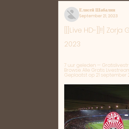
Елисей Шабалин
September 21, 2023
[[[Live HD-]]!!] Zorja
2023
7 uur geleden — Gratislivestre
Browse. Alle Gratis Livestreams
Geplaatst op 21 september 20