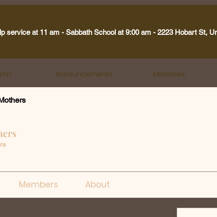
ip service at 11 am - Sabbath School at 9:00 am - 2223 Hobart St, U
etin
Announcements
Ministries
Mothers
hers
rs
Members
About