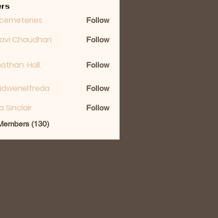
rs
cemeteries
Follow
lavi Chaudhari
Follow
athan. Hall.
Follow
idwenelfreda
Follow
nelfreda
ka Sinclair
Follow
 Members (130)