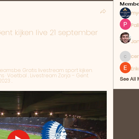
Membe
my
Pal
 Gent kijken live 21 september 
Jon
cer
ceridwe
Eri
ams.be. Gratis livestream sport kijken. 
 · Voetbal ... Livestream Zorja – Gent. 
See All
23 ...