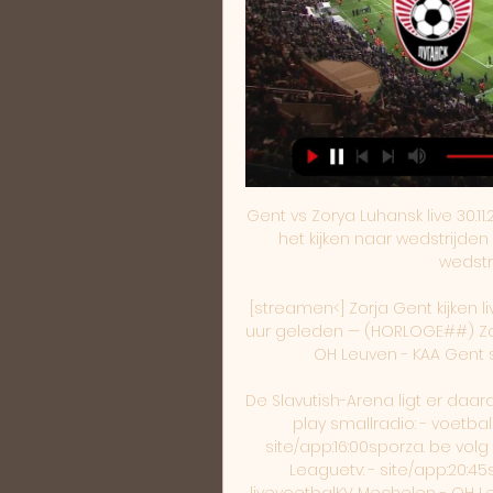
Gent vs Zorya Luhansk live 30.11.2023 30 nov 2023 — Belangrijkste voordelen voor het kijken naar wedstrijden op azscore.com. Live wedstrijden. Volledige wedstrijd statistiek. Online live ...

[streamen<] Zorja Gent kijken live 21 september 2023 7 uur g 2 uur geleden — 7 uur geleden — (HORLOGE##) Zorja Gent kijken stream 21 september 2023 Bekijk OH Leuven - KAA Gent streams live & on-demand via DAZN NL, ...

De Slavutish-Arena ligt er daardoor treurig bij. be volg live 14:30sporza. be kijk live play smallradio: - voetbalCharleroi - KV KortrijkJupiler Pro Leaguetv: - site/app:16:00sporza. be volg live radio: - voetbalAntwerp - RWDMJupiler Pro Leaguetv: - site/app:20:45sporza. be volg live radio:18:00radio 1 luister livevoetbalKV Mechelen - OH LeuvenJupiler Pro Leaguetv: - site/app:18:15sporza. be volg live radio:18:00radio 1 luister livebreakingWK breaking tv:17:15vrt 1site/app: - radio: - breakingWK breaking tv:18:45vrt canvassite/app: - radio: - breakingWK breaking tv:20:00ketnetsite/app: - radio: - zo 24/09autoGP van JapanFormule 1tv: - site/app:7:00sporza. 

To ensure that paired clubs from the same association kick off at different times as per the aforementioned pairing principles, the eight groups will be distinguished by colour: groups A to D will be red and groups E to H blue. Zorja Loehansk - KAA Gent LIVE 21. 9. 2023 | Voetbal 1 sep 2023 — Volg Zorja Loehansk - KAA Gent 21. 2023 live - livescore, H2H-statistieken, laatste uitslagen en meer informatie op Flashscore. The groups will be lettered A to H. The conditions to be observed are as follows:• Clubs from the same association must not be drawn in the same group. • In the case of associations with two representatives, these clubs will be paired so that their matches kick off at different times. 

LIVE: Zorya - Gent, de opstellingen! 56 minuten geleden — KAA Gent opent zijn Europese groepsfase op bezoek bij Zorya Luhansk en doen dat voor de gelegenheid in het Poolse Lubin. Wat gaat het geven?

KAA Gent - Zorya Luhansk Samenvatting Eurosport is jouw bron voor alle UEFA Europa Conference League updates. Het volledige KAA Gent - Zorya Luhansk verslag, met statistieken en hoogtepunten zie ...

(Livestream) Zorja Gent kijken live 21. 09. 2023 Gent. Sep 21, Gent. Sep 21, 2023UEFA Europa Conference League. 12:00. Zorya. Gent. Paramount+, ViX. Sep 24, 2023Pro League. 10:15. AS Eupen. Sep 27, 2023Pro League. 11:... Hij scoort altijd en overal, of het nu bij Maccabi, PSV, in China of bij de nationale ploeg is. Zahavi is met 33 treffers topschutter aller tijden voor Israël. Eentje om te omcirkelen, Hein. Zorya Luhansk (Oekraïne) Een Braziliaan, een Serviër en een Panamees. Meer exotisch bloed schiet er niet over bij Zorya. Het is één van de minder erg, maar even duidelijke gevolgen van de vermaledijde oorlog met Rusland. Het zorgt er ook voor dat Gent een beetje minder ver moet reizen. Om begrijpelijke redenen werkt Zorya haar thuispartijen niet langer in eigen land af, maar wijkt het uit naar Polen. 

LIVE ZORYA LUHANSK-AA GENT. Gift Orban ontbreekt bij 37 minuten geleden — LIVE ZORYA LUHANSK-AA GENT. Gift Orban ontbreekt bij Buffalo's, Gerkens en Fadiga komen in de ploeg ; Guerrero, spits van Zorya Luhansk. © ...

71 keer in thuiswedstrijden en KAA Gent 2. 55 keer in uitwedstrijden. KAA Gent's optreden in de laatste 5 wedstrijden is beter dan dat van FC Zorya Lugansk. KAA Gent wint 18% van hun uitwedstrijden waarin ze op een 1-0 achterstand komen. Er prijken zelfs twee Champions Leagues in de trofeeënkast, weliswaar de Aziatische variant. Die behaalde Maccabi lang voor de Israëlische ploegen toetraden tot het Europese systeem. In eigen land wil het de laatste jaren nét niet lukken. Drie jaar terug eindigde het als runner-up, de voorbije twee maal geraakte de club niet verder dan stek drie. Die positie heeft Maccabi wel tot in de Conference League gebracht. 

Group stageTime: 14:30 hours CET Number of clubs involved: 32 Number of matches: 96 (16 matches pe