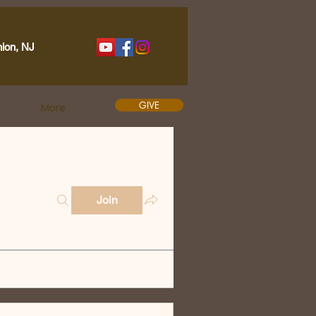
nion, NJ
GIVE
More
Join