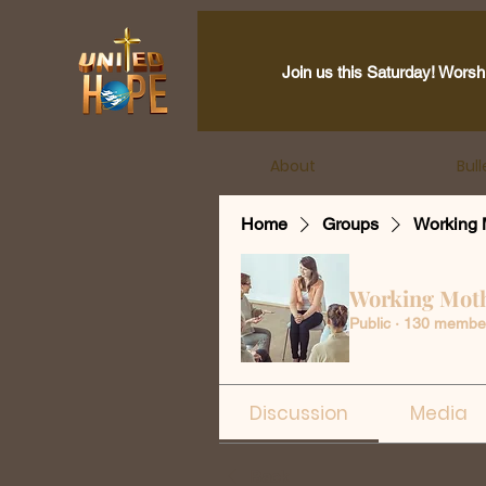
Join us this Saturday! Worsh
About
Bull
Home
Groups
Working 
Working Mot
Public
·
130 membe
Discussion
Media
Back